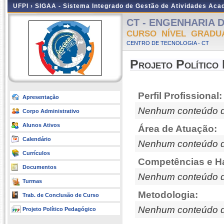
UFPI ›
SIGAA - Sistema Integrado de Gestão de Atividades Ac
CT - ENGENHARIA DE
CURSO NÍVEL GRADU
CENTRO DE TECNOLOGIA - CT
Projeto Político
Perfil Profissional:
Apresentação
Nenhum conteúdo d
Corpo Administrativo
Alunos Ativos
Área de Atuação:
Calendário
Nenhum conteúdo d
Currículos
Competências e Ha
Documentos
Nenhum conteúdo d
Turmas
Metodologia:
Trab. de Conclusão de Curso
Nenhum conteúdo d
Projeto Político Pedagógico