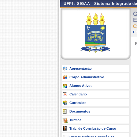
UFPI ›
SIGAA - Sistema Integrado d
C
E
C
CE
Apresentação
Corpo Administrativo
Alunos Ativos
Calendário
Currículos
Documentos
Turmas
Trab. de Conclusão de Curso