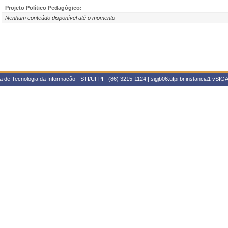
Projeto Político Pedagógico:
Nenhum conteúdo disponível até o momento
 de Tecnologia da Informação - STI/UFPI - (86) 3215-1124 | sigjb06.ufpi.br.instancia1
vSIGA