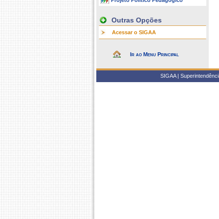
Projeto Político Pedagógico
Outras Opções
Acessar o SIGAA
Ir ao Menu Principal
SIGAA | Superintendência