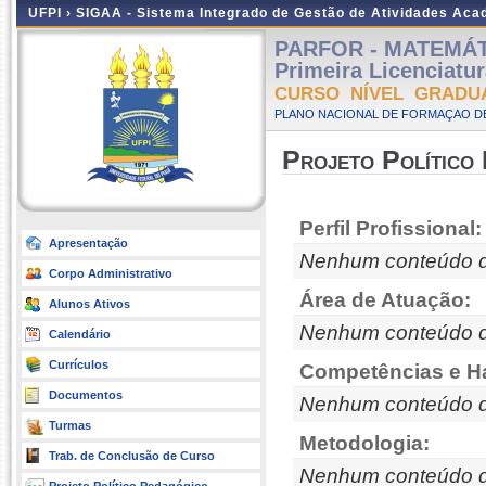
UFPI ›
SIGAA - Sistema Integrado de Gestão de Atividades Ac
PARFOR - MATEMÁTIC
Primeira Licenciatu
CURSO NÍVEL GRADU
PLANO NACIONAL DE FORMAÇAO DE
Projeto Político
Perfil Profissional:
Apresentação
Nenhum conteúdo d
Corpo Administrativo
Área de Atuação:
Alunos Ativos
Nenhum conteúdo d
Calendário
Currículos
Competências e Ha
Documentos
Nenhum conteúdo d
Turmas
Metodologia:
Trab. de Conclusão de Curso
Nenhum conteúdo d