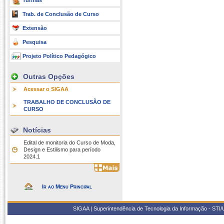
Turmas
Trab. de Conclusão de Curso
Extensão
Pesquisa
Projeto Político Pedagógico
Outras Opções
Acessar o SIGAA
TRABALHO DE CONCLUSÃO DE
CURSO
Notícias
Edital de monitoria do Curso de Moda,
Design e Estilismo para período
2024.1
Ir ao Menu Principal
SIGAA | Superintendência de Tecnologia da Informação - STI/UF