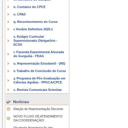
n. Contatos do CPCE
o. CPAD
q. Reconhecimento do Curso
r. Horário Definitivo 2025.1
s. Estágio Curricular
Supervisionado Obrigatório -
ECSO
t. Fazenda Experimental Alvorada
do Gurguéia - FEAG
u. Representação Estudantil - (RE)
v. Trabalho de Conclusão de Curso
y. Programa de Pós-Graduação em
Ciências Agráias - PPGCA/CPCE
z. Revista Comunicata Scientiae
Notícias
Eleição de Representação Discente
NOVO FLUXO DE ATENDIMENTO
DA COORDENAÇÃO!
Divulgada Homologação das