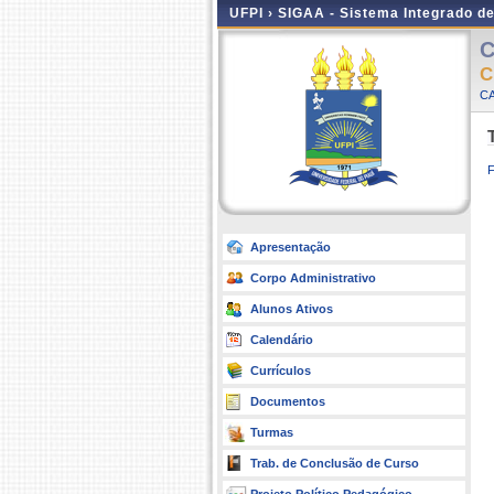
UFPI ›
SIGAA - Sistema Integrado d
C
C
CA
Apresentação
Corpo Administrativo
Alunos Ativos
Calendário
Currículos
Documentos
Turmas
Trab. de Conclusão de Curso