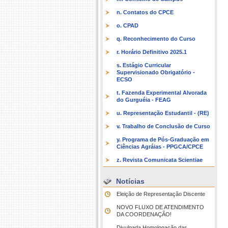
n. Contatos do CPCE
o. CPAD
q. Reconhecimento do Curso
r. Horário Definitivo 2025.1
s. Estágio Curricular
Supervisionado Obrigatório -
ECSO
t. Fazenda Experimental Alvorada
do Gurguéia - FEAG
u. Representação Estudantil - (RE)
v. Trabalho de Conclusão de Curso
y. Programa de Pós-Graduação em
Ciências Agráias - PPGCA/CPCE
z. Revista Comunicata Scientiae
Notícias
Eleição de Representação Discente
NOVO FLUXO DE ATENDIMENTO
DA COORDENAÇÃO!
Divulgada Homologação das