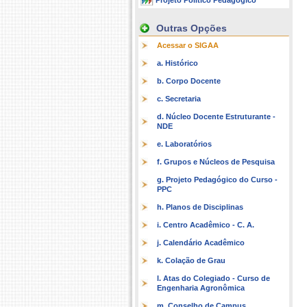
Projeto Político Pedagógico
Outras Opções
Acessar o SIGAA
a. Histórico
b. Corpo Docente
c. Secretaria
d. Núcleo Docente Estruturante -
NDE
e. Laboratórios
f. Grupos e Núcleos de Pesquisa
g. Projeto Pedagógico do Curso -
PPC
h. Planos de Disciplinas
i. Centro Acadêmico - C. A.
j. Calendário Acadêmico
k. Colação de Grau
l. Atas do Colegiado - Curso de
Engenharia Agronômica
m. Conselho de Campus