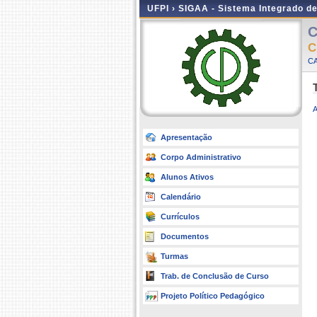
UFPI ›
SIGAA - Sistema Integrado d
C
C
CA
Apresentação
Corpo Administrativo
Alunos Ativos
Calendário
Currículos
Documentos
Turmas
Trab. de Conclusão de Curso
Projeto Político Pedagógico