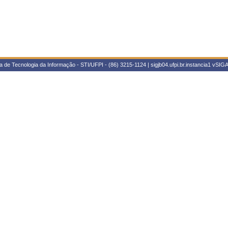
 de Tecnologia da Informação - STI/UFPI - (86) 3215-1124 | sigjb04.ufpi.br.instancia1
vSIGA