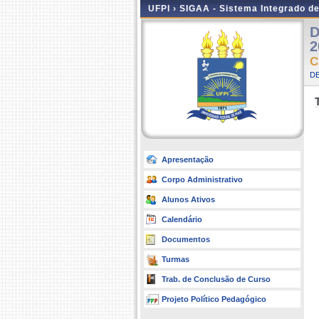
UFPI ›
SIGAA - Sistema Integrado d
D
2
C
D
Apresentação
Corpo Administrativo
Alunos Ativos
Calendário
Documentos
Turmas
Trab. de Conclusão de Curso
Projeto Político Pedagógico