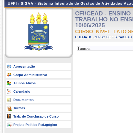
UFPI ›
SIGAA - Sistema Integrado de Gestão de Atividades Ac
CFI/CEAD - ENSIN
TRABALHO NO ENSINO
10/06/2025
CURSO NÍVEL LATO S
CHEFIA DO CURSO DE FISICA/CEAD 
Turmas
Apresentação
Corpo Administrativo
Alunos Ativos
Calendário
Documentos
Turmas
Trab. de Conclusão de Curso
Projeto Político Pedagógico