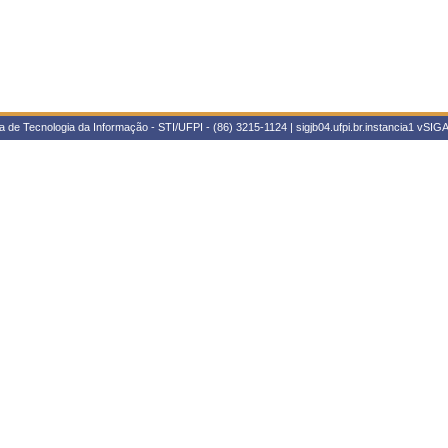
 de Tecnologia da Informação - STI/UFPI - (86) 3215-1124 | sigjb04.ufpi.br.instancia1
vSIGA