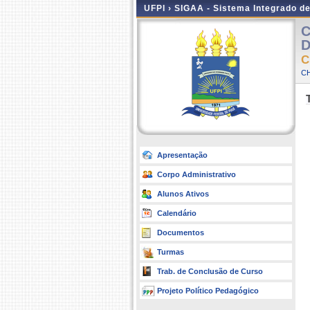
UFPI ›
SIGAA - Sistema Integrado d
C
D
C
CH
Apresentação
Corpo Administrativo
Alunos Ativos
Calendário
Documentos
Turmas
Trab. de Conclusão de Curso
Projeto Político Pedagógico