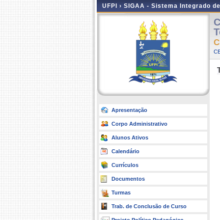
UFPI ›
SIGAA - Sistema Integrado d
C
T
C
CE
Apresentação
Corpo Administrativo
Alunos Ativos
Calendário
Currículos
Documentos
Turmas
Trab. de Conclusão de Curso