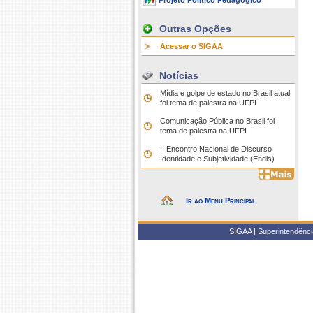
Projeto Político Pedagógico
Outras Opções
Acessar o SIGAA
Notícias
Mídia e golpe de estado no Brasil atual
foi tema de palestra na UFPI
Comunicação Pública no Brasil foi
tema de palestra na UFPI
II Encontro Nacional de Discurso
Identidade e Subjetividade (Endis)
Ir ao Menu Principal
SIGAA | Superintendência