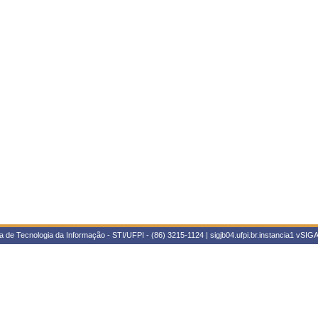
 de Tecnologia da Informação - STI/UFPI - (86) 3215-1124 | sigjb04.ufpi.br.instancia1
vSIGA