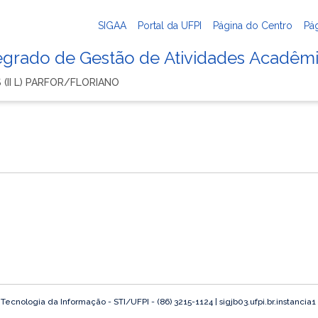
SIGAA
Portal da UFPI
Página do Centro
Pá
tegrado de Gestão de Atividades Acadêm
 (II L) PARFOR/FLORIANO
o
ecnologia da Informação - STI/UFPI - (86) 3215-1124 | sigjb03.ufpi.br.instancia1