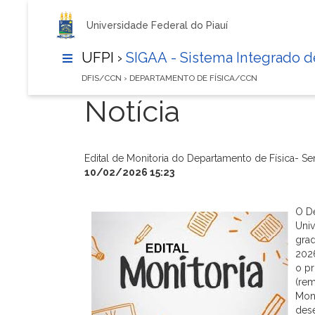
Universidade Federal do Piauí
UFPI ›
SIGAA - Sistema Integrado 
DFIS/CCN › DEPARTAMENTO DE FÍSICA/CCN
Notícia
Edital de Monitoria do Departamento de Física- S
10/02/2026 15:23
O De
Univ
gra
202
o p
(re
Moni
dese