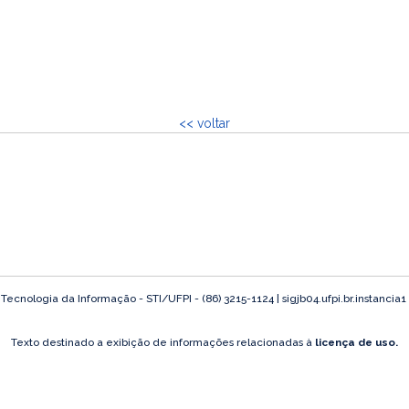
<< voltar
ecnologia da Informação - STI/UFPI - (86) 3215-1124 | sigjb04.ufpi.br.instancia1
Texto destinado a exibição de informações relacionadas à
licença de uso.