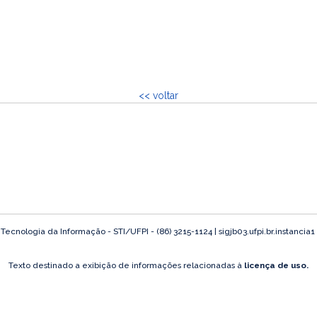
<< voltar
ecnologia da Informação - STI/UFPI - (86) 3215-1124 | sigjb03.ufpi.br.instancia1
Texto destinado a exibição de informações relacionadas à
licença de uso.