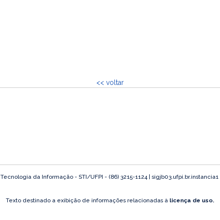
<< voltar
ecnologia da Informação - STI/UFPI - (86) 3215-1124 | sigjb03.ufpi.br.instancia1
Texto destinado a exibição de informações relacionadas à
licença de uso.