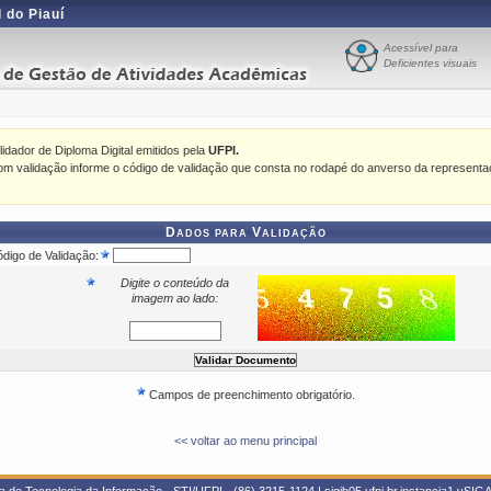
 do Piauí
Acessível para
Deficientes visuais
idador de Diploma Digital emitidos pela
UFPI.
m validação informe o código de validação que consta no rodapé do anverso da representa
Dados para Validação
digo de Validação:
Digite o conteúdo da
imagem ao lado:
Campos de preenchimento obrigatório.
<< voltar ao menu principal