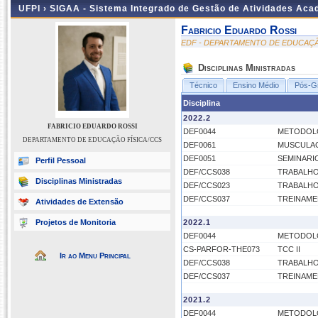
UFPI ›
SIGAA - Sistema Integrado de Gestão de Atividades Ac
Fabricio Eduardo Rossi
EDF - DEPARTAMENTO DE EDUCAÇÃ
Disciplinas Ministradas
Técnico
Ensino Médio
Pós-G
Disciplina
2022.2
FABRICIO EDUARDO ROSSI
DEF0044
METODOLO
DEPARTAMENTO DE EDUCAÇÃO FÍSICA/CCS
DEF0061
MUSCULA
DEF0051
SEMINARI
Perfil Pessoal
DEF/CCS038
TRABALHO
Disciplinas Ministradas
DEF/CCS023
TRABALHO
DEF/CCS037
TREINAME
Atividades de Extensão
Projetos de Monitoria
2022.1
DEF0044
METODOLO
CS-PARFOR-THE073
TCC II
Ir ao Menu Principal
DEF/CCS038
TRABALHO
DEF/CCS037
TREINAME
2021.2
DEF0044
METODOLO