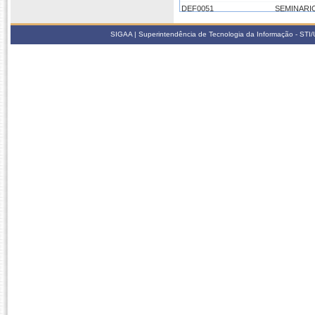
DEF0051
SEMINARI
DEF/CCS023
TRABALHO
SIGAA | Superintendência de Tecnologia da Informação - STI/UF
DEF/CCS037
TREINAME
2021.1
CS-PARF/URU/TE003
BIOESTATÍ
DEF0044
METODOLO
DEF/CCS017
NATAÇÃO I
DEF0051
SEMINARI
DEF/CCS023
TRABALHO
2020.3
DEF0044
METODOLO
DEF0051
SEMINARI
2020.2
DEF0044
METODOLO
DEF0091
NATACAO I
DEF0069
NATACAO I
DEF/CCS017
NATAÇÃO I
DEF0051
SEMINARI
2020.1
DEF0044
METODOLO