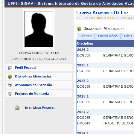
UFPI ›
SIGAA - Sistema Integrado de Gestão de Atividades Ac
Larissa Almondes Da Luz
CLI - DEPARTAMENTO DE CLÍNICA 
Disciplinas Ministradas
Técnico
Ensino Médio
Pós-G
Disciplina
2026.2
LARISSA ALMONDES DA LUZ
DCG035
GERIATRIA E GER
DEPARTAMENTO DE CLÍNICA GERAL/CCS
2026.1
Perfil Pessoal
DCG035
GERIATRIA E GER
Disciplinas Ministradas
2025.2
Atividades de Extensão
DCG035
GERIATRIA E GER
Projetos de Monitoria
2025.1
DCG035
GERIATRIA E GER
Ir ao Menu Principal
2024.2
DCG035
GERIATRIA E GER
DME043
TRABALHO DE CON
2024.1