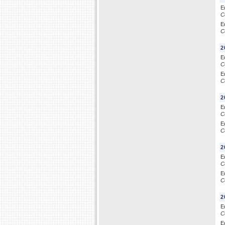
E
C
E
C
2
E
C
E
C
2
E
C
E
C
2
E
C
E
C
2
E
C
E