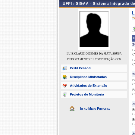
UFPI ›
SIGAA - Sistema Integrado d
L
I
T
2
E
LUIZ CLAUDIO DEMES DA MATA SOUSA
C
DEPARTAMENTO DE COMPUTAÇÃO/CCN
E
C
Perfil Pessoal
2
Disciplinas Ministradas
E
C
Atividades de Extensão
E
C
Projetos de Monitoria
2
Ir ao Menu Principal
E
C
E
C
2