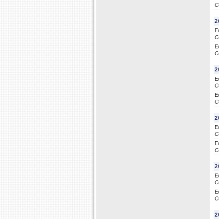
C
2
E
C
E
C
2
E
C
E
C
2
E
C
E
C
2
E
C
E
C
2