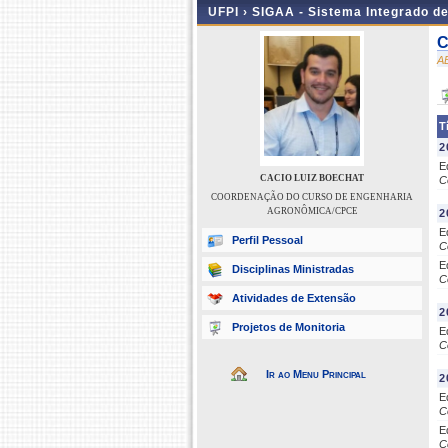
UFPI ›
SIGAA - Sistema Integrado d
C
A
T
2
E
CACIO LUIZ BOECHAT
C
COORDENAÇÃO DO CURSO DE ENGENHARIA
AGRONÔMICA/CPCE
2
E
Perfil Pessoal
C
E
Disciplinas Ministradas
C
Atividades de Extensão
2
Projetos de Monitoria
E
C
Ir ao Menu Principal
2
E
C
E
C