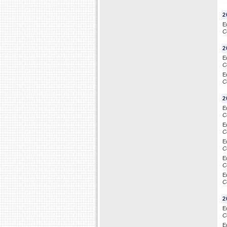
2
E
C
2
E
C
E
C
2
E
C
E
C
E
C
E
C
E
C
2
E
C
E