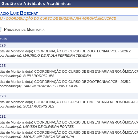
e Gestão de Atividades Acadêmicas
acio Luiz Boechat
BJ - COORDENAÇÃO DO CURSO DE ENGENHARIA AGRONÔMICA/CPCE
Projetos de Monitoria
ítulo
026
dital de Monitoria do(a) COORDENAÇÃO DO CURSO DE ZOOTECNIA/CPCE - 2026.2
oordenador(a): MAURICIO DE PAULA FERREIRA TEIXEIRA
025
dital de Monitoria do(a) COORDENAÇÃO DO CURSO DE ENGENHARIA AGRONÔMICA/CP
oordenador(a): SUELI RODRIGUES
dital de Monitoria do(a) COORDENAÇÃO DO CURSO DE ZOOTECNIA/CPCE - 2025.2
oordenador(a): TAIRON PANNUNZIO DIAS E SILVA
023
dital de Monitoria do(a) COORDENAÇÃO DO CURSO DE ENGENHARIA AGRONÔMICA/CP
oordenador(a): SUELI RODRIGUES
022
dital de Monitoria do(a) COORDENAÇÃO DO CURSO DE ENGENHARIA AGRONÔMICA/CP
oordenador(a): LARISSA DE OLIVEIRA FONTES
dital de Monitoria do(a) COORDENAÇÃO DO CURSO DE ENGENHARIA AGRONÔMICA/CP
oordenador(a): JAQUELINE ZANON DE MOURA