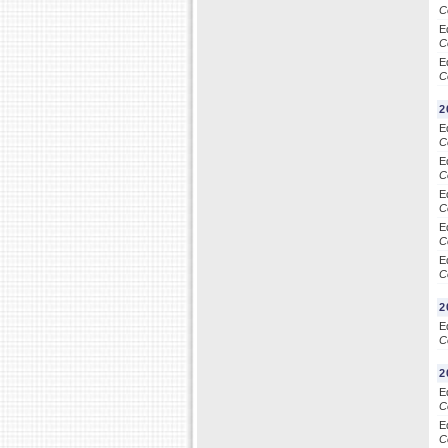
C
E
C
E
C
2
E
C
E
C
E
C
E
C
E
C
2
E
C
2
E
C
E
C