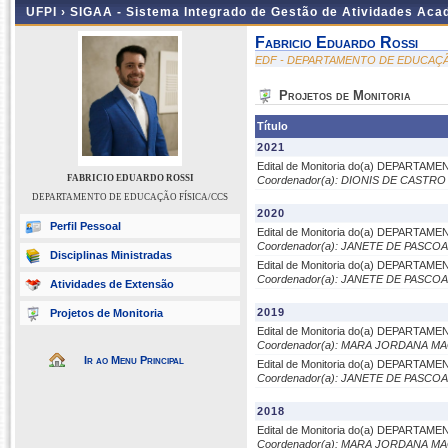
UFPI ›
SIGAA - Sistema Integrado de Gestão de Atividades Ac
Fabricio Eduardo Rossi
EDF - DEPARTAMENTO DE EDUCAÇÃ
Projetos de Monitoria
Título
2021
Edital de Monitoria do(a) DEPARTA
FABRICIO EDUARDO ROSSI
Coordenador(a): DIONIS DE CAST
DEPARTAMENTO DE EDUCAÇÃO FÍSICA/CCS
2020
Perfil Pessoal
Edital de Monitoria do(a) DEPARTA
Coordenador(a): JANETE DE PASC
Disciplinas Ministradas
Edital de Monitoria do(a) DEPARTA
Coordenador(a): JANETE DE PASC
Atividades de Extensão
2019
Projetos de Monitoria
Edital de Monitoria do(a) DEPARTA
Coordenador(a): MARA JORDANA 
Ir ao Menu Principal
Edital de Monitoria do(a) DEPARTA
Coordenador(a): JANETE DE PASC
2018
Edital de Monitoria do(a) DEPARTA
Coordenador(a): MARA JORDANA 