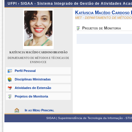
UFPI ›
SIGAA - Sistema Integrado de Gestão de Atividades Ac
Katíuscia Macêdo Cardoso
MET - DEPARTAMENTO DE MÉTODOS
Projetos de Monitoria
KATÍUSCIA MACÊDO CARDOSO BRANDÃO
DEPARTAMENTO DE MÉTODOS E TÉCNICAS DE
ENSINO/CCE
Perfil Pessoal
Disciplinas Ministradas
Atividades de Extensão
Projetos de Monitoria
Ir ao Menu Principal
SIGAA | Superintendência de Tecnologia da Informação - STI/UF