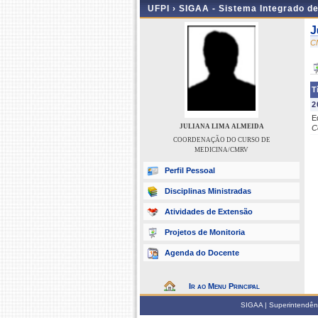
UFPI ›
SIGAA - Sistema Integrado d
J
C
T
2
E
JULIANA LIMA ALMEIDA
C
COORDENAÇÃO DO CURSO DE
MEDICINA/CMRV
Perfil Pessoal
Disciplinas Ministradas
Atividades de Extensão
Projetos de Monitoria
Agenda do Docente
Ir ao Menu Principal
SIGAA | Superintendênci