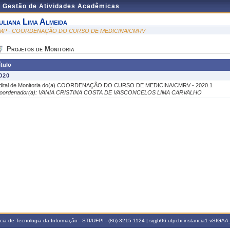
e Gestão de Atividades Acadêmicas
uliana Lima Almeida
MP - COORDENAÇÃO DO CURSO DE MEDICINA/CMRV
Projetos de Monitoria
ítulo
020
dital de Monitoria do(a) COORDENAÇÃO DO CURSO DE MEDICINA/CMRV - 2020.1
oordenador(a): VANIA CRISTINA COSTA DE VASCONCELOS LIMA CARVALHO
a de Tecnologia da Informação - STI/UFPI - (86) 3215-1124 | sigjb06.ufpi.br.instancia1
vSIGAA_