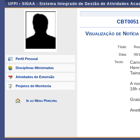
UFPI ›
SIGAA - Sistema Integrado de Gestão de Atividades Ac
-
CBT0051 -
Visualização de Notícia
Título:
Reun
Data:
06/
Perfil Pessoal
Caro
Texto:
Henri
Disciplinas Ministradas
Taina
Atividades de Extensão
A nos
Projetos de Monitoria
18h n
Grat
Ir ao Menu Principal
Anet