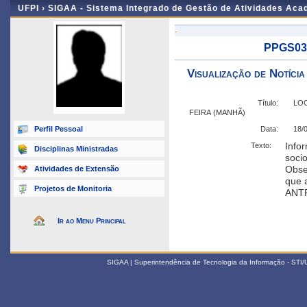
UFPI ›
SIGAA - Sistema Integrado de Gestão de Atividades Ac
-
PPGS032
Visualização de Notícia
Título:
LOC
FEIRA (MANHÃ)
Perfil Pessoal
Data:
18/
Info
Texto:
Disciplinas Ministradas
socio
Obse
Atividades de Extensão
que 
Projetos de Monitoria
ANT
Ir ao Menu Principal
SIGAA | Superintendência de Tecnologia da Informação - STI/UF