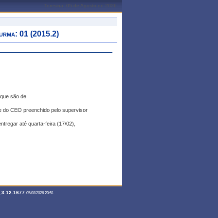
Teresina, 05 de Agosto de 2026
ma: 01 (2015.2)
 que são de
ite do CEO preenchido pelo supervisor
egar até quarta-feira (17/02),
3.12.1677
05/08/2026 20:51