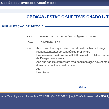
e Gestão de Atividades Acadêmicas
CBT0048 - ESTAGIO SUPERVISIONADO I - Tur
Visualização de Notícia
Título:
IMPORTANTE Orientações Estágio Prof. André
Data:
15/02/2016 11:32
Texto:
Aviso aos alunos que estão fazendo a disciplina de Estágio e
responsabilidade/coordenação do prof. André.
Prazo para envio do relatório 02/03 sem falta! Relatório do s
de Estágio na empresa.
Aos que não me entregaram toda documentação devem me entr
deixar na coordenação do curso.
Att.
Prof. André
Voltar
a de Tecnologia da Informação - STI/UFPI - (86) 3215-1124 | sigjb03.ufpi.br.instancia1
vSIGAA_