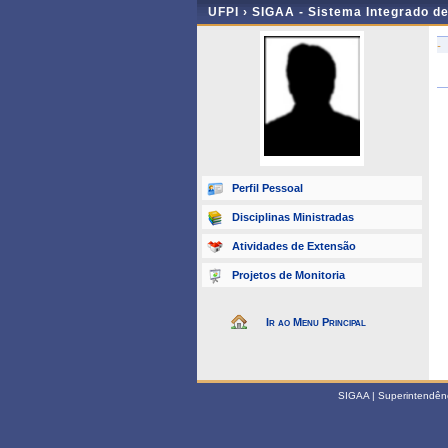
UFPI ›
SIGAA - Sistema Integrado d
-
Perfil Pessoal
Disciplinas Ministradas
Atividades de Extensão
Projetos de Monitoria
Ir ao Menu Principal
SIGAA | Superintendênci