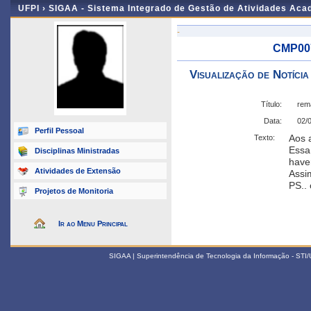
UFPI ›
SIGAA - Sistema Integrado de Gestão de Atividades Ac
-
CMP007
Visualização de Notícia
Título:
rema
Data:
02/
Perfil Pessoal
Aos a
Texto:
Essa 
Disciplinas Ministradas
haver
Atividades de Extensão
Assi
PS..
Projetos de Monitoria
Ir ao Menu Principal
SIGAA | Superintendência de Tecnologia da Informação - STI/UF