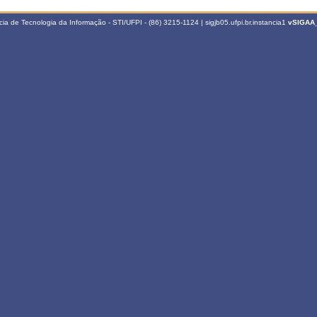
a de Tecnologia da Informação - STI/UFPI - (86) 3215-1124 | sigjb05.ufpi.br.instancia1
vSIGAA_