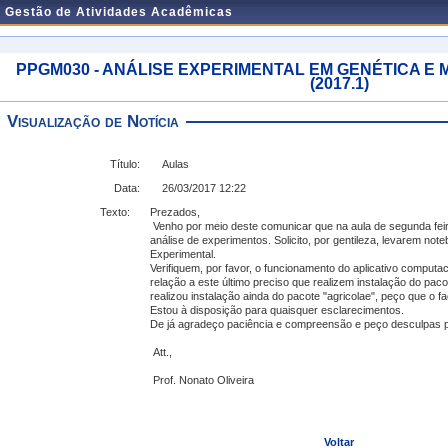
e Gestão de Atividades Acadêmicas
PPGM030 - ANÁLISE EXPERIMENTAL EM GENÉTICA E M
(2017.1)
Visualização de Notícia
Título:
Aulas
Data:
26/03/2017 12:22
Texto:
Prezados,
Venho por meio deste comunicar que na aula de segunda fei
análise de experimentos. Solicito, por gentileza, levarem not
Experimental.
Verifiquem, por favor, o funcionamento do aplicativo compu
relação a este último preciso que realizem instalação do pac
realizou instalação ainda do pacote "agricolae", peço que o fa
Estou à disposição para quaisquer esclarecimentos.
De já agradeço paciência e compreensão e peço desculpas p
Att.,
Prof. Nonato Oliveira
Voltar