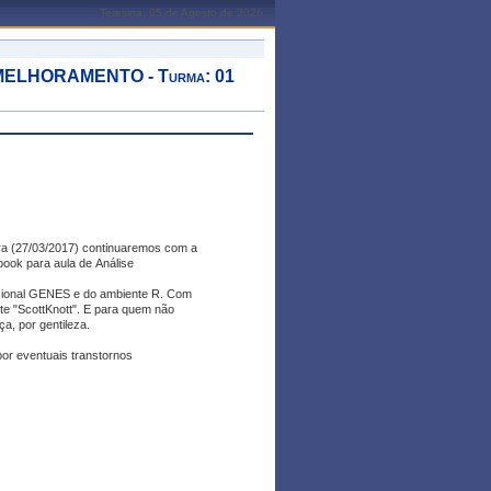
Teresina, 05 de Agosto de 2026
ELHORAMENTO - Turma: 01
ra (27/03/2017) continuaremos com a
ebook para aula de Análise
tacional GENES e do ambiente R. Com
ote "ScottKnott". E para quem não
ça, por gentileza.
or eventuais transtornos