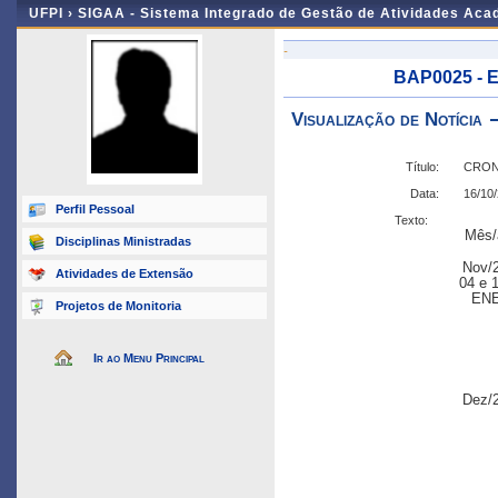
UFPI ›
SIGAA - Sistema Integrado de Gestão de Atividades Ac
-
BAP0025 - 
Visualização de Notícia
Título:
CRON
Data:
16/10
Perfil Pessoal
Texto:
Mês/
Disciplinas Ministradas
Nov/
Atividades de Extensão
04 e 
EN
Projetos de Monitoria
Ir ao Menu Principal
Dez/