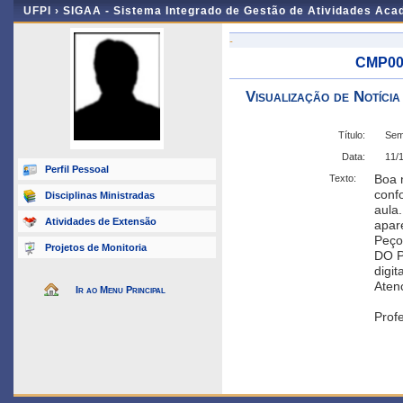
UFPI ›
SIGAA - Sistema Integrado de Gestão de Atividades Ac
-
CMP001
Visualização de Notícia
Título:
Sem
Data:
11/
Perfil Pessoal
Boa n
Texto:
conf
Disciplinas Ministradas
aula
Atividades de Extensão
apare
Peço
Projetos de Monitoria
DO P
digit
Aten
Ir ao Menu Principal
Prof