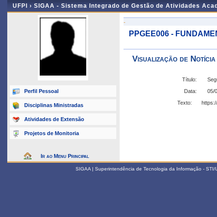
UFPI ›
SIGAA - Sistema Integrado de Gestão de Atividades Ac
-
PPGEE006 - FUNDAME
Visualização de Notícia
Título:
Segu
Perfil Pessoal
Data:
05/
Texto:
https:
Disciplinas Ministradas
Atividades de Extensão
Projetos de Monitoria
Ir ao Menu Principal
SIGAA | Superintendência de Tecnologia da Informação - STI/UF