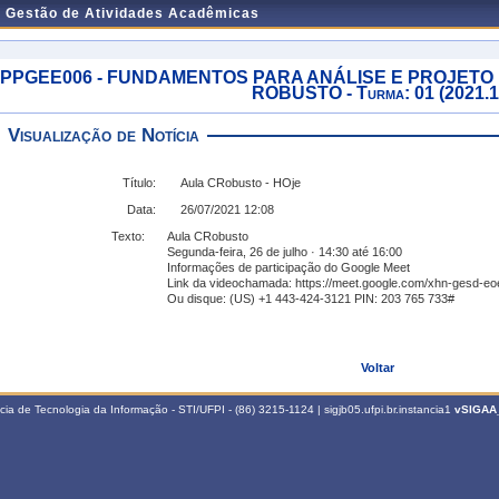
e Gestão de Atividades Acadêmicas
PPGEE006 - FUNDAMENTOS PARA ANÁLISE E PROJETO
ROBUSTO - Turma: 01 (2021.1
Visualização de Notícia
Título:
Aula CRobusto - HOje
Data:
26/07/2021 12:08
Texto:
Aula CRobusto
Segunda-feira, 26 de julho · 14:30 até 16:00
Informações de participação do Google Meet
Link da videochamada: https://meet.google.com/xhn-gesd-eo
Ou disque: ‪(US) +1 443-424-3121‬ PIN: ‪203 765 733‬#
Voltar
a de Tecnologia da Informação - STI/UFPI - (86) 3215-1124 | sigjb05.ufpi.br.instancia1
vSIGAA_