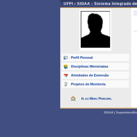
UFPI ›
SIGAA - Sistema Integrado d
-
Perfil Pessoal
Disciplinas Ministradas
Atividades de Extensão
Projetos de Monitoria
Ir ao Menu Principal
SIGAA | Superintendênci