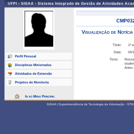
UFPI ›
SIGAA - Sistema Integrado de Gestão de Atividades Ac
-
CMP032 
Visualização de Notícia
Título:
1ª a
Data:
04/
Perfil Pessoal
Texto:
Nossa 
studen
Disciplinas Ministradas
Antes 
Atividades de Extensão
Projetos de Monitoria
Ir ao Menu Principal
SIGAA | Superintendência de Tecnologia da Informação - STI/UF