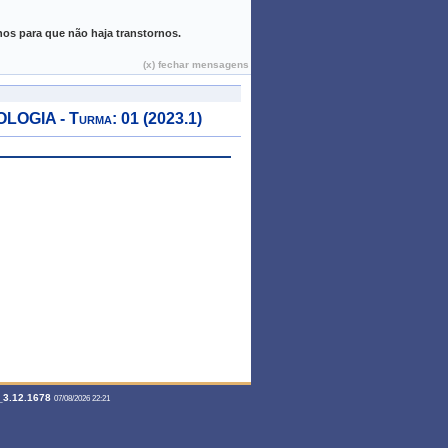
Teresina, 07 de Agosto de 2026
hos para que não haja transtornos.
(x) fechar mensagens
IA - Turma: 01 (2023.1)
3.12.1678
07/08/2026 22:21