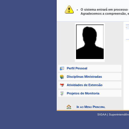
UFPI ›
SIGAA - Sistema Integrado d
O sistema entrará em processo 
Agradecemos a compreensão, em
-
Perfil Pessoal
Disciplinas Ministradas
Atividades de Extensão
Projetos de Monitoria
Ir ao Menu Principal
SIGAA | Superintendênci