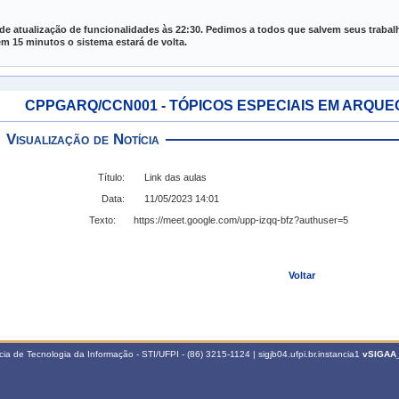
e Gestão de Atividades Acadêmicas
de atualização de funcionalidades às 22:30. Pedimos a todos que salvem seus trabal
 15 minutos o sistema estará de volta.
CPPGARQ/CCN001 - TÓPICOS ESPECIAIS EM ARQUEOLOG
Visualização de Notícia
Título:
Link das aulas
Data:
11/05/2023 14:01
Texto:
https://meet.google.com/upp-izqq-bfz?authuser=5
Voltar
a de Tecnologia da Informação - STI/UFPI - (86) 3215-1124 | sigjb04.ufpi.br.instancia1
vSIGAA_