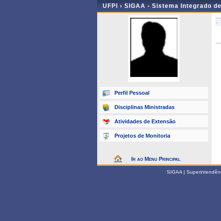
UFPI ›
SIGAA - Sistema Integrado d
-
Perfil Pessoal
Disciplinas Ministradas
Atividades de Extensão
Projetos de Monitoria
Ir ao Menu Principal
SIGAA | Superintendênci