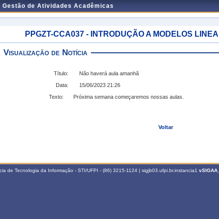
e Gestão de Atividades Acadêmicas
PPGZT-CCA037 - INTRODUÇÃO A MODELOS LINEARES
Visualização de Notícia
Título:
Não haverá aula amanhã
Data:
15/06/2023 21:26
Texto:
Próxima semana começaremos nossas aulas.
Voltar
a de Tecnologia da Informação - STI/UFPI - (86) 3215-1124 | sigjb03.ufpi.br.instancia1
vSIGAA_