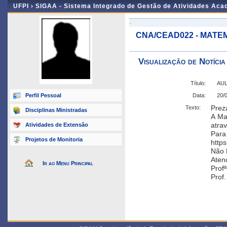
UFPI ›
SIGAA - Sistema Integrado de Gestão de Atividades Ac
-
CNA/CEAD022 - MATE
Visualização de Notícia
Título:
AU
Perfil Pessoal
Data:
20/
Prez
Texto:
Disciplinas Ministradas
A Ma
atra
Atividades de Extensão
Para 
Projetos de Monitoria
https
Não 
Aten
Ir ao Menu Principal
Profª
Prof