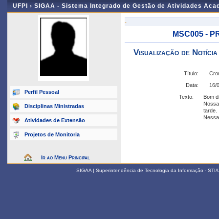
UFPI ›
SIGAA - Sistema Integrado de Gestão de Atividades Ac
-
MSC005 - P
Visualização de Notícia
Título:
Cro
Data:
16/
Perfil Pessoal
Texto:
Bom di
Nossa 
Disciplinas Ministradas
tarde.
Nessa 
Atividades de Extensão
Projetos de Monitoria
Ir ao Menu Principal
SIGAA | Superintendência de Tecnologia da Informação - STI/UF