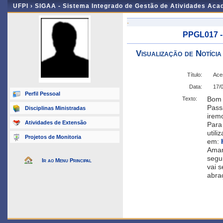
UFPI ›
SIGAA - Sistema Integrado de Gestão de Atividades Ac
-
PPGL017 -
Visualização de Notícia
Título:
Aces
Data:
17/
Perfil Pessoal
Bom 
Texto:
Pass
Disciplinas Ministradas
irem
Atividades de Extensão
Para 
util
Projetos de Monitoria
em:
Aman
segu
Ir ao Menu Principal
vai s
abra