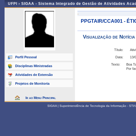
UFPI ›
SIGAA - Sistema Integrado de Gestão de Atividades Ac
-
PPGTAIR/CCA001 - É
Visualização de Notícia
Título:
Perfil Pessoal
Data:
13/
Texto:
Boa T
Disciplinas Ministradas
Por fa
Atividades de Extensão
Projetos de Monitoria
Ir ao Menu Principal
SIGAA | Superintendência de Tecnologia da Informação - STI/UF