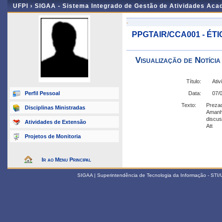
UFPI ›
SIGAA - Sistema Integrado de Gestão de Atividades Ac
-
PPGTAIR/CCA001 - É
Visualização de Notícia
Título:
Ativ
Perfil Pessoal
Data:
07/
Texto:
Preza
Disciplinas Ministradas
Amanhã
discus
Atividades de Extensão
Att
Projetos de Monitoria
Ir ao Menu Principal
SIGAA | Superintendência de Tecnologia da Informação - STI/UF