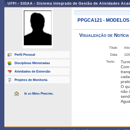
UFPI ›
SIGAA - Sistema Integrado de Gestão de Atividades Ac
-
PPGCA121 - MODELOS
Visualização de Notícia
Título:
Iníc
Perfil Pessoal
Data:
12/
Turma
Texto:
Disciplinas Ministradas
Com 
tran
Atividades de Extensão
cada
Projetos de Monitoria
prati
O qu
não 
Ir ao Menu Principal
send
Agua