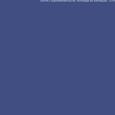
SIGAA | Superintendência de Tecnologia da Informação - STI/UF