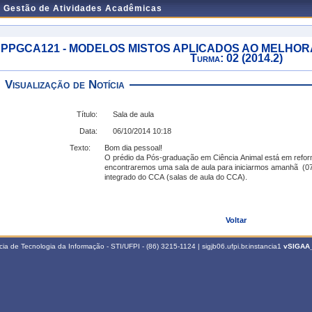
e Gestão de Atividades Acadêmicas
PPGCA121 - MODELOS MISTOS APLICADOS AO MELHOR
Turma: 02 (2014.2)
Visualização de Notícia
Título:
Sala de aula
Data:
06/10/2014 10:18
Texto:
Bom dia pessoal!
O prédio da Pós-graduação em Ciência Animal está em refo
encontraremos uma sala de aula para iniciarmos amanhã (07
integrado do CCA (salas de aula do CCA).
Voltar
a de Tecnologia da Informação - STI/UFPI - (86) 3215-1124 | sigjb06.ufpi.br.instancia1
vSIGAA_