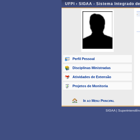
UFPI ›
SIGAA - Sistema Integrado d
-
Perfil Pessoal
Disciplinas Ministradas
Atividades de Extensão
Projetos de Monitoria
Ir ao Menu Principal
SIGAA | Superintendênci