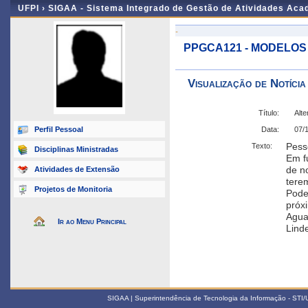
UFPI ›
SIGAA - Sistema Integrado de Gestão de Atividades Ac
-
PPGCA121 - MODELOS
Visualização de Notícia
Título:
Alte
Perfil Pessoal
Data:
07/
Pess
Texto:
Disciplinas Ministradas
Em fu
de n
Atividades de Extensão
tere
Projetos de Monitoria
Pode
próx
Agua
Ir ao Menu Principal
Lind
SIGAA | Superintendência de Tecnologia da Informação - STI/UF