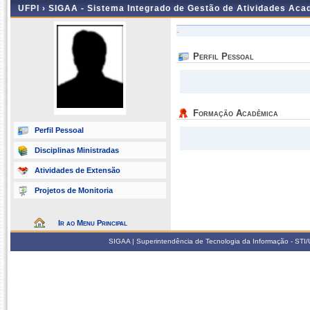
UFPI ›
SIGAA - Sistema Integrado de Gestão de Atividades Ac
-
Perfil Pessoal
Formação Acadêmica
Perfil Pessoal
Disciplinas Ministradas
Atividades de Extensão
Projetos de Monitoria
Ir ao Menu Principal
SIGAA | Superintendência de Tecnologia da Informação - STI/UF