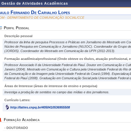
e Gestão de Atividades Acadêmicas
aulo Fernando De Carvalho Lopes
OM - DEPARTAMENTO DE COMUNICAÇÃO SOCIAL/CCE
Perfil Pessoal
Descrição pessoal
Professor da linha de pesquisa Processos e Práticas em Jornalismo do Mestrado em C
Núcleo de Pesquisa em Comunicação e Jornalismo (NUJOC). Coordenador do Grupo de 
(JORDIS). Coordenador do Mestrado em Comunicação da UFPI (2011-2013).
Formação acadêmica/profissional (Onde obteve os títulos, atuação profissional, et
Professor Associado II da Universidade Federal do Piauí. Doutor em Comunicação e Cult
Janeiro (2004). Mestrado em Comunicação e Cultura pela Universidade Federal do Rio d
da Comunicação e da Imagem pela Universidade Federal do Ceará (1994). Especialização
Federal do Piauí (2008). Graduação em Comunicação Social pela Universidade Federal d
Áreas de Interesse
(áreas de interesse de ensino e pesquisa)
Investiga a produção de sentidos no campo das mídias e dos jornalismos.
Currículo Lattes:
http://lattes.cnpq.br/4050410536955508
Formação Acadêmica
- DOUTORADO