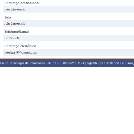
Endereço profissional
não informado
Sala
não informado
Telefone/Ramal
32155920
Endereço eletrônico
denispsi@hotmail.com
a de Tecnologia da Informação - STI/UFPI - (86) 3215-1124 | sigjb06.ufpi.br.instancia1
vSIGAA_