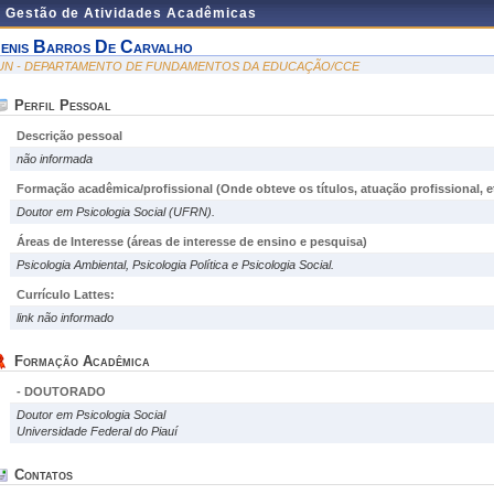
e Gestão de Atividades Acadêmicas
enis Barros De Carvalho
UN - DEPARTAMENTO DE FUNDAMENTOS DA EDUCAÇÃO/CCE
Perfil Pessoal
Descrição pessoal
não informada
Formação acadêmica/profissional (Onde obteve os títulos, atuação profissional, et
Doutor em Psicologia Social (UFRN).
Áreas de Interesse
(áreas de interesse de ensino e pesquisa)
Psicologia Ambiental, Psicologia Política e Psicologia Social.
Currículo Lattes:
link não informado
Formação Acadêmica
- DOUTORADO
Doutor em Psicologia Social
Universidade Federal do Piauí
Contatos