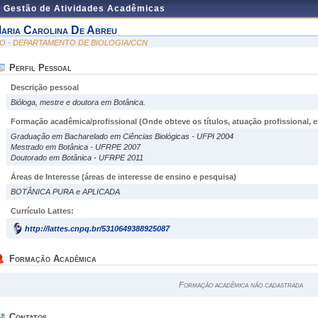
e Gestão de Atividades Acadêmicas
aria Carolina De Abreu
IO - DEPARTAMENTO DE BIOLOGIA/CCN
Perfil Pessoal
Descrição pessoal
Bióloga, mestre e doutora em Botânica.
Formação acadêmica/profissional (Onde obteve os títulos, atuação profissional, et
Graduação em Bacharelado em Ciências Biológicas - UFPI 2004
Mestrado em Botânica - UFRPE 2007
Doutorado em Botânica - UFRPE 2011
Áreas de Interesse
(áreas de interesse de ensino e pesquisa)
BOTÂNICA PURA e APLICADA
Currículo Lattes:
http://lattes.cnpq.br/5310649388925087
Formação Acadêmica
Formação acadêmica não cadastrada
Contatos