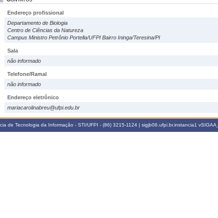
Endereço profissional
Departamento de Biologia
Centro de Ciências da Natureza
Campus Ministro Petrônio Portella/UFPI Bairro Ininga/Teresina/PI
Sala
não informado
Telefone/Ramal
não informado
Endereço eletrônico
mariacarolinabreu@ufpi.edu.br
a de Tecnologia da Informação - STI/UFPI - (86) 3215-1124 | sigjb06.ufpi.br.instancia1
vSIGAA_