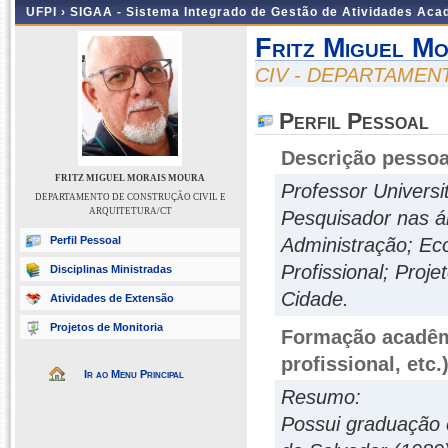
UFPI ›
SIGAA - Sistema Integrado de Gestão de Atividades Ac
Fritz Miguel M
CIV - DEPARTAMEN
Perfil Pessoal
Descrição pessoa
FRITZ MIGUEL MORAIS MOURA
Professor Universit
DEPARTAMENTO DE CONSTRUÇÃO CIVIL E
ARQUITETURA/CT
Pesquisador nas á
Perfil Pessoal
Administração; Ec
Profissional; Proje
Disciplinas Ministradas
Cidade.
Atividades de Extensão
Projetos de Monitoria
Formação acadêmi
profissional, etc.
Ir ao Menu Principal
Resumo:
Possui graduação 