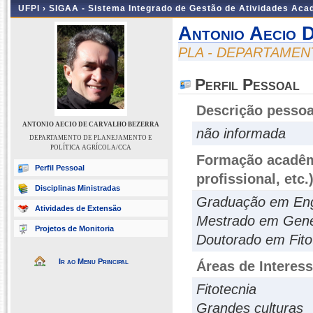
UFPI ›
SIGAA - Sistema Integrado de Gestão de Atividades Ac
Antonio Aecio 
PLA - DEPARTAMEN
Perfil Pessoal
Descrição pessoa
ANTONIO AECIO DE CARVALHO BEZERRA
não informada
DEPARTAMENTO DE PLANEJAMENTO E
POLÍTICA AGRÍCOLA/CCA
Formação acadêmi
Perfil Pessoal
profissional, etc.
Disciplinas Ministradas
Graduação em Eng
Atividades de Extensão
Mestrado em Gené
Projetos de Monitoria
Doutorado em Fito
Ir ao Menu Principal
Áreas de Interes
Fitotecnia
Grandes culturas