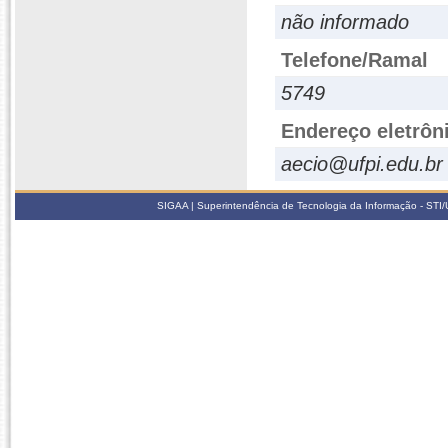
não informado
Telefone/Ramal
5749
Endereço eletrôn
aecio@ufpi.edu.br
SIGAA | Superintendência de Tecnologia da Informação - STI/UF